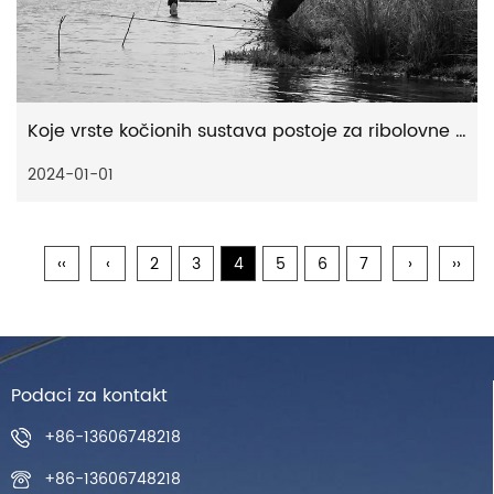
Koje vrste kočionih sustava postoje za ribolovne role
2024-01-01
‹‹
‹
2
3
4
5
6
7
›
››
Podaci za kontakt
+86-13606748218
+86-13606748218